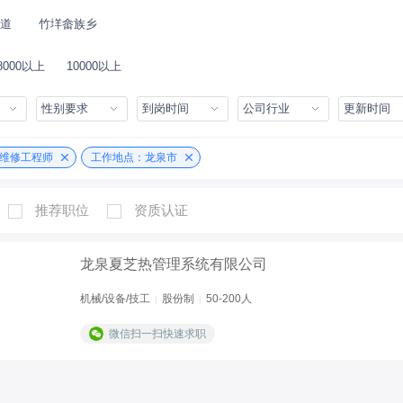
道
竹垟畲族乡
8000以上
10000以上
性别要求
到岗时间
公司行业
更新时间
维修工程师
工作地点：龙泉市
推荐职位
资质认证
龙泉夏芝热管理系统有限公司
机械/设备/技工
股份制
50-200人
|
|
微信扫一扫快速求职
定期部门团建
商业保险
五险
公积金