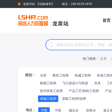
龙泉市站
【
切换城市
】
电话：188-0578-2678
首页
热门搜索：
文员
类别：
全部
模具工程师
机械工程师
机电工程
船舶工程师
飞行器设计与制造
夹具
工
技术研发工程师
产品工艺/制程工程师
产品
维修工程师
装配工程师/技师
地点：
不限
不限
城北乡
岩樟乡
道太