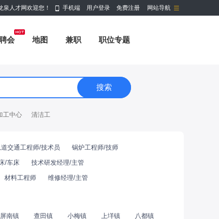
龙泉人才网欢迎您！
手机端
用户登录
免费注册
网站导航
聘会
地图
兼职
职位专题
加工中心
清洁工
轨道交通工程师/技术员
锅炉工程师/技师
床/车床
技术研发经理/主管
材料工程师
维修经理/主管
屏南镇
查田镇
小梅镇
上垟镇
八都镇