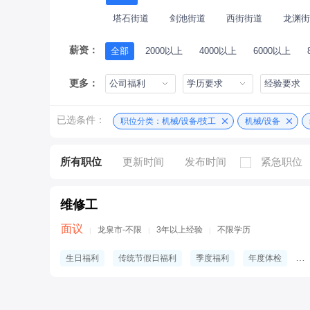
塔石街道
剑池街道
西街街道
龙渊街
薪资：
全部
2000以上
4000以上
6000以上
更多：
公司福利
学历要求
经验要求
已选条件：
职位分类：机械/设备/技工
机械/设备
所有职位
更新时间
发布时间
紧急职位
维修工
面议
龙泉市-不限
3年以上经验
不限学历
|
|
|
生日福利
传统节假日福利
季度福利
年度体检
不