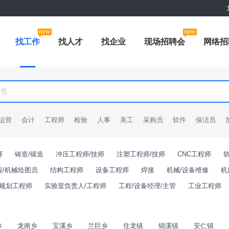
找工作
找人才
找企业
现场招聘会
网络招
运营
会计
工程师
检验
人事
美工
采购员
软件
保洁员
师
铸造/锻造
冲压工程师/技师
注塑工程师/技师
CNC工程师
程/机械绘图员
结构工程师
设备工程师
焊接
机械/设备维修
机
规划工程师
实验室负责人/工程师
工程/设备经理/主管
工业工程师
乡
龙南乡
宝溪乡
兰巨乡
住龙镇
锦溪镇
安仁镇