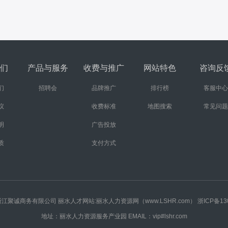
们
产品与服务
收费与推广
网站特色
咨询反
们
招聘会
品牌推广
排行榜
客服中心
议
收费标准
地图搜索
常见问题
明
广告投放
质
支付方式
rved 版权所有浙江聚诚商务有限公司 丽水人才网站:丽水人力资源网（www.LSHR.com）
浙ICP备13
地址：丽水人力资源服务产业园 EMAIL：vip#lshr.com