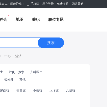
龙泉人才网欢迎您！
手机端
用户登录
免费注册
网站导航
聘会
地图
兼职
职位专题
加工中心
清洁工
生
针灸、推拿
儿科医生
验光师
其他
屏南镇
查田镇
小梅镇
上垟镇
八都镇