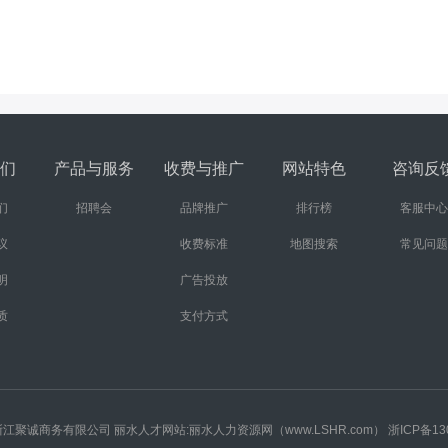
们
产品与服务
收费与推广
网站特色
咨询反
们
招聘会
品牌推广
排行榜
客服中心
议
收费标准
地图搜索
常见问题
明
广告投放
质
支付方式
rved 版权所有浙江聚诚商务有限公司 丽水人才网站:丽水人力资源网（www.LSHR.com）
浙ICP备13