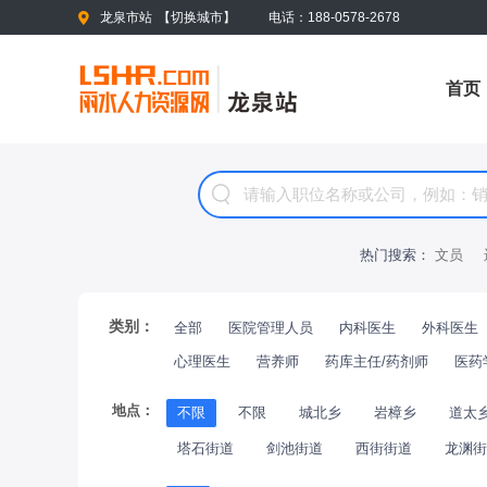
龙泉市站
【
切换城市
】
电话：188-0578-2678
首页
热门搜索：
文员
类别：
全部
医院管理人员
内科医生
外科医生
心理医生
营养师
药库主任/药剂师
医药
地点：
不限
不限
城北乡
岩樟乡
道太
塔石街道
剑池街道
西街街道
龙渊街