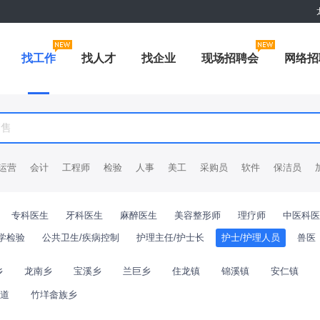
找工作
找人才
找企业
现场招聘会
网络招
运营
会计
工程师
检验
人事
美工
采购员
软件
保洁员
专科医生
牙科医生
麻醉医生
美容整形师
理疗师
中医科医
学检验
公共卫生/疾病控制
护理主任/护士长
护士/护理人员
兽医
乡
龙南乡
宝溪乡
兰巨乡
住龙镇
锦溪镇
安仁镇
道
竹垟畲族乡